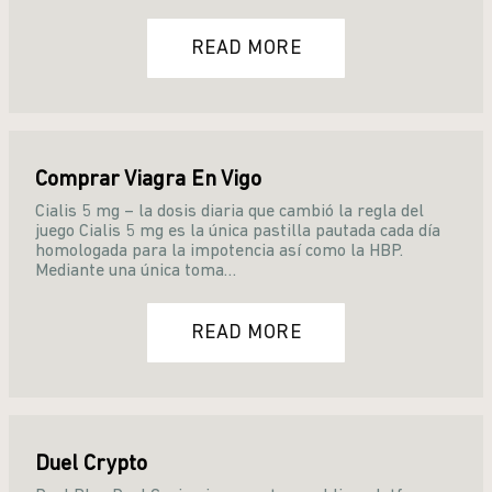
READ MORE
Comprar Viagra En Vigo
Cialis 5 mg – la dosis diaria que cambió la regla del
juego Cialis 5 mg es la única pastilla pautada cada día
homologada para la impotencia así como la HBP.
Mediante una única toma…
READ MORE
Duel Crypto