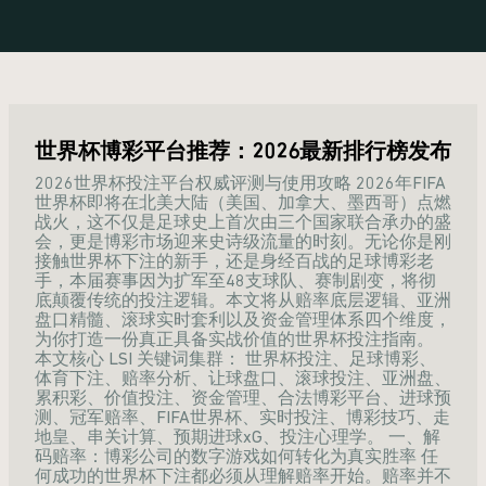
世界杯博彩平台推荐：2026最新排行榜发布
2026世界杯投注平台权威评测与使用攻略 2026年FIFA
世界杯即将在北美大陆（美国、加拿大、墨西哥）点燃
战火，这不仅是足球史上首次由三个国家联合承办的盛
会，更是博彩市场迎来史诗级流量的时刻。无论你是刚
接触世界杯下注的新手，还是身经百战的足球博彩老
手，本届赛事因为扩军至48支球队、赛制剧变，将彻
底颠覆传统的投注逻辑。本文将从赔率底层逻辑、亚洲
盘口精髓、滚球实时套利以及资金管理体系四个维度，
为你打造一份真正具备实战价值的世界杯投注指南。
本文核心 LSI 关键词集群： 世界杯投注、足球博彩、
体育下注、赔率分析、让球盘口、滚球投注、亚洲盘、
累积彩、价值投注、资金管理、合法博彩平台、进球预
测、冠军赔率、FIFA世界杯、实时投注、博彩技巧、走
地皇、串关计算、预期进球xG、投注心理学。 一、解
码赔率：博彩公司的数字游戏如何转化为真实胜率 任
何成功的世界杯下注都必须从理解赔率开始。赔率并不