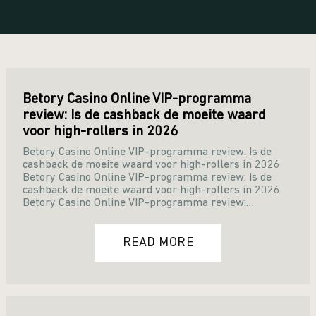
Betory Casino Online VIP-programma
review: Is de cashback de moeite waard
voor high-rollers in 2026
Betory Casino Online VIP-programma review: Is de
cashback de moeite waard voor high-rollers in 2026
Betory Casino Online VIP-programma review: Is de
cashback de moeite waard voor high-rollers in 2026
Betory Casino Online VIP-programma review:…
READ MORE