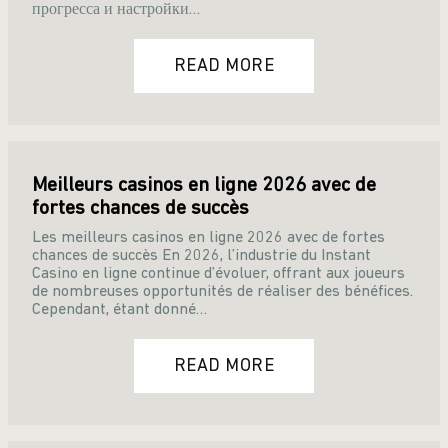
прогресса и настройки…
READ MORE
Meilleurs casinos en ligne 2026 avec de
fortes chances de succès
Les meilleurs casinos en ligne 2026 avec de fortes
chances de succès En 2026, l’industrie du Instant
Casino en ligne continue d’évoluer, offrant aux joueurs
de nombreuses opportunités de réaliser des bénéfices.
Cependant, étant donné…
READ MORE