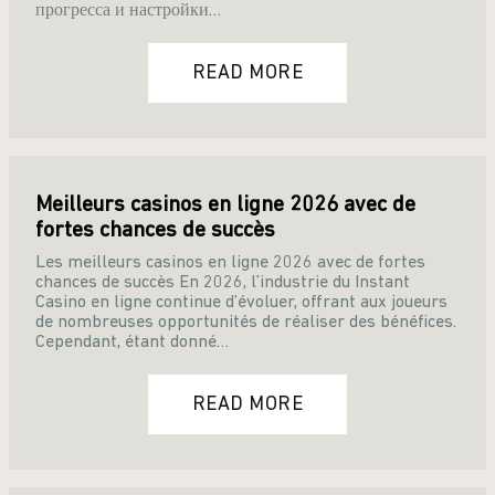
прогресса и настройки…
READ MORE
Meilleurs casinos en ligne 2026 avec de
fortes chances de succès
Les meilleurs casinos en ligne 2026 avec de fortes
chances de succès En 2026, l’industrie du Instant
Casino en ligne continue d’évoluer, offrant aux joueurs
de nombreuses opportunités de réaliser des bénéfices.
Cependant, étant donné…
READ MORE